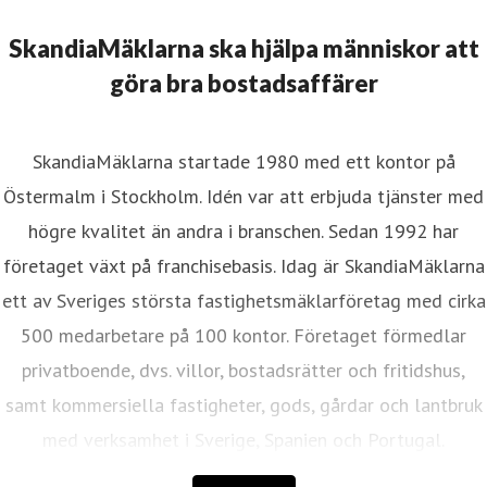
SkandiaMäklarna ska hjälpa människor att
göra bra bostadsaffärer
SkandiaMäklarna startade 1980 med ett kontor på
Östermalm i Stockholm. Idén var att erbjuda tjänster med
högre kvalitet än andra i branschen. Sedan 1992 har
företaget växt på franchisebasis. Idag är SkandiaMäklarna
ett av Sveriges största fastighetsmäklarföretag med cirka
500 medarbetare på 100 kontor. Företaget förmedlar
privatboende, dvs. villor, bostadsrätter och fritidshus,
samt kommersiella fastigheter, gods, gårdar och lantbruk
med verksamhet i Sverige, Spanien och Portugal.