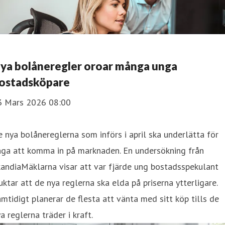
ya bolåneregler oroar många unga
ostadsköpare
3 Mars 2026 08:00
 nya bolånereglerna som införs i april ska underlätta för
nga att komma in på marknaden. En undersökning från
andiaMäklarna visar att var fjärde ung bostadsspekulant
uktar att de nya reglerna ska elda på priserna ytterligare.
mtidigt planerar de flesta att vänta med sitt köp tills de
a reglerna träder i kraft.