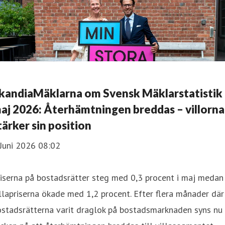
kandiaMäklarna om Svensk Mäklarstatistik
aj 2026: Återhämtningen breddas – villorna
tärker sin position
Juni 2026 08:02
iserna på bostadsrätter steg med 0,3 procent i maj medan
llapriserna ökade med 1,2 procent. Efter flera månader där
ostadsrätterna varit draglok på bostadsmarknaden syns nu