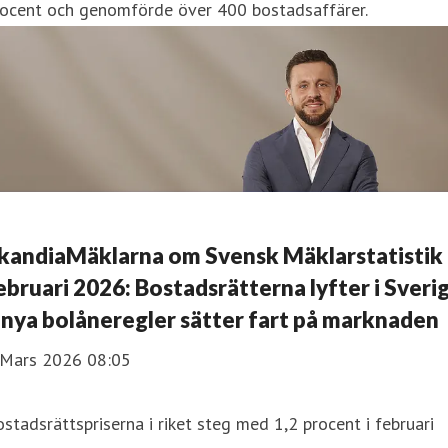
rocent och genomförde över 400 bostadsaffärer.
kandiaMäklarna om Svensk Mäklarstatistik
ebruari 2026: Bostadsrätterna lyfter i Sveri
 nya bolåneregler sätter fart på marknaden
 Mars 2026 08:05
stadsrättspriserna i riket steg med 1,2 procent i februari