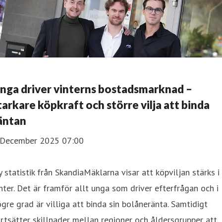
nga driver vinterns bostadsmarknad –
tarkare köpkraft och större vilja att binda
äntan
 December 2025 07:00
 statistik från SkandiaMäklarna visar att köpviljan stärks i
nter. Det är framför allt unga som driver efterfrågan och i
gre grad är villiga att binda sin bolåneränta. Samtidigt
rtsätter skillnader mellan regioner och åldersgrupper att