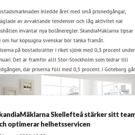
ostadsmarknaden inledde året med små prisnedgångar,
äglade av avvaktande tendenser och låg aktivitet när
shållen inväntar nya bolåneregler. SkandiaMäklarna tipsar
u om hur köpsugna svenskar bör tänka framåt.
iserna på bostadsrätter i riket sjönk med 0,3 procent under
nuari. Det är framför allt Stor-Stockholm som bidrar till
dgången, där priserna föll med 0,5 procent. I Göteborg gå
kandiaMäklarna Skellefteå stärker sitt tea
ch optimerar helhetsservicen