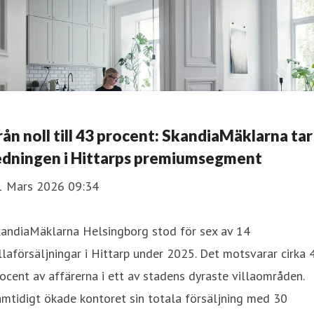
rån noll till 43 procent: SkandiaMäklarna tar
edningen i Hittarps premiumsegment
1 Mars 2026 09:34
kandiaMäklarna Helsingborg stod för sex av 14
llaförsäljningar i Hittarp under 2025. Det motsvarar cirka 
ocent av affärerna i ett av stadens dyraste villaområden.
mtidigt ökade kontoret sin totala försäljning med 30