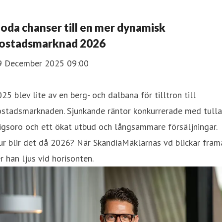
oda chanser till en mer dynamisk
ostadsmarknad 2026
9 December 2025 09:00
25 blev lite av en berg- och dalbana för tilltron till
stadsmarknaden. Sjunkande räntor konkurrerade med tullar
igsoro och ett ökat utbud och långsammare försäljningar.
r blir det då 2026? När SkandiaMäklarnas vd blickar fram
r han ljus vid horisonten.