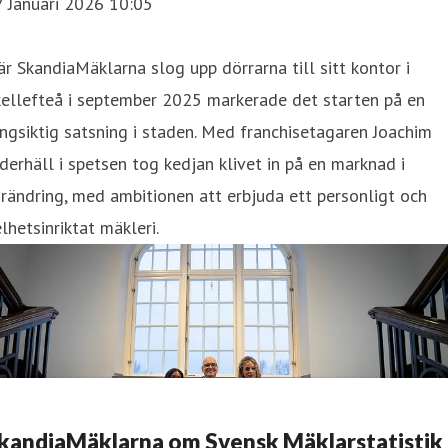
7 Januari 2026 10:05
r SkandiaMäklarna slog upp dörrarna till sitt kontor i
kellefteå i september 2025 markerade det starten på en
ngsiktig satsning i staden. Med franchisetagaren Joachim
derhäll i spetsen tog kedjan klivet in på en marknad i
rändring, med ambitionen att erbjuda ett personligt och
lhetsinriktat mäkleri.
kandiaMäklarna om Svensk Mäklarstatistik