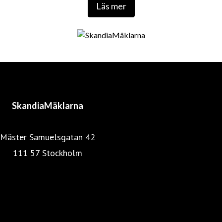
Läs mer
SkandiaMäklarna
Mäster Samuelsgatan 42
111 57 Stockholm
Mäklarstatistik
Mäklarsamfundet
SkandiaMäklarna