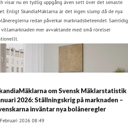
h visar nu en tydlig uppgång även sett över det senaste
et. Enligt SkandiaMäklarna är det ingen slump då de nya
olånereglerna redan påverkar marknadsbeteendet. Samtidig
r villamarknaden mer avvaktande med små rörelser
tionellt.
kandiaMäklarna om Svensk Mäklarstatistik
anuari 2026: Ställningskrig på marknaden –
venskarna inväntar nya bolåneregler
 Februari 2026 08:49