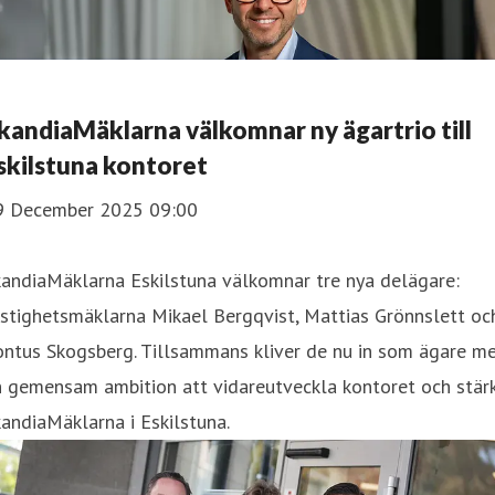
kandiaMäklarna välkomnar ny ägartrio till
skilstuna kontoret
9 December 2025 09:00
andiaMäklarna Eskilstuna välkomnar tre nya delägare:
stighetsmäklarna Mikael Bergqvist, Mattias Grönnslett oc
ontus Skogsberg. Tillsammans kliver de nu in som ägare m
n gemensam ambition att vidareutveckla kontoret och stär
andiaMäklarna i Eskilstuna.