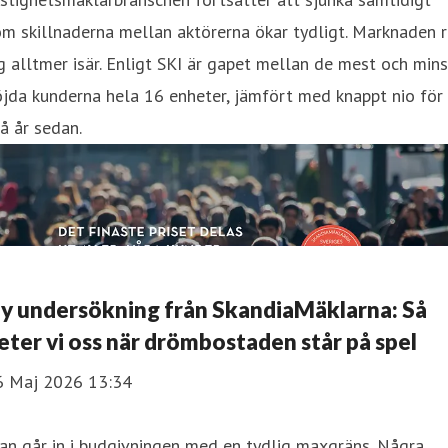
m skillnaderna mellan aktörerna ökar tydligt. Marknaden r
g alltmer isär. Enligt SKI är gapet mellan de mest och mins
jda kunderna hela 16 enheter, jämfört med knappt nio för
å år sedan.
y undersökning från SkandiaMäklarna: Så
eter vi oss när drömbostaden står på spel
6 Maj 2026 13:34
n går in i budgivningen med en tydlig maxgräns. Några