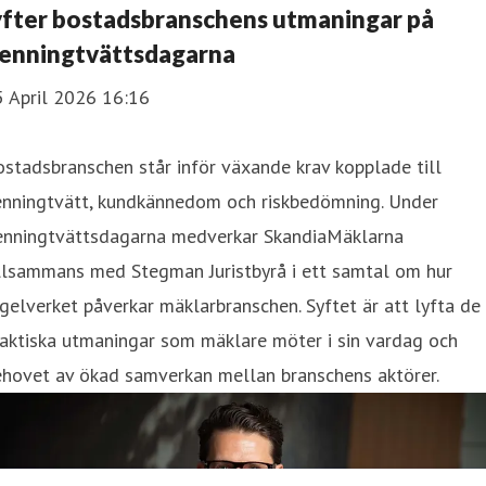
yfter bostadsbranschens utmaningar på
enningtvättsdagarna
5 April 2026 16:16
stadsbranschen står inför växande krav kopplade till
enningtvätt, kundkännedom och riskbedömning. Under
enningtvättsdagarna medverkar SkandiaMäklarna
illsammans med Stegman Juristbyrå i ett samtal om hur
gelverket påverkar mäklarbranschen. Syftet är att lyfta de
aktiska utmaningar som mäklare möter i sin vardag och
ehovet av ökad samverkan mellan branschens aktörer.