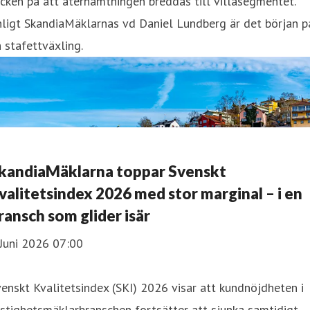
cken på att återhämtningen breddas till villasegmentet.
ligt SkandiaMäklarnas vd Daniel Lundberg är det början p
 stafettväxling.
kandiaMäklarna toppar Svenskt
valitetsindex 2026 med stor marginal – i en
ransch som glider isär
Juni 2026 07:00
enskt Kvalitetsindex (SKI) 2026 visar att kundnöjdheten i
stighetsmäklarbranschen fortsätter att sjunka samtidigt