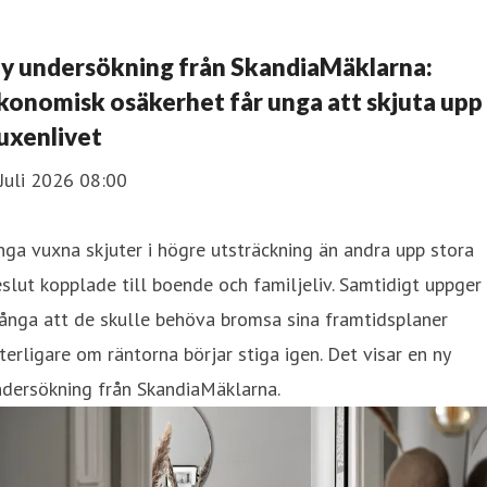
y undersökning från SkandiaMäklarna:
konomisk osäkerhet får unga att skjuta upp
uxenlivet
Juli 2026 08:00
ga vuxna skjuter i högre utsträckning än andra upp stora
slut kopplade till boende och familjeliv. Samtidigt uppger
ånga att de skulle behöva bromsa sina framtidsplaner
terligare om räntorna börjar stiga igen. Det visar en ny
ndersökning från SkandiaMäklarna.