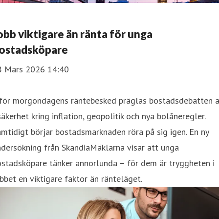
obb viktigare än ränta för unga
ostadsköpare
8 Mars 2026 14:40
nför morgondagens räntebesked präglas bostadsdebatten 
äkerhet kring inflation, geopolitik och nya bolåneregler.
mtidigt börjar bostadsmarknaden röra på sig igen. En ny
dersökning från SkandiaMäklarna visar att unga
stadsköpare tänker annorlunda – för dem är tryggheten i
bbet en viktigare faktor än ränteläget.