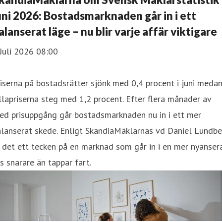
uni 2026: Bostadsmarknaden går in i ett
alanserat läge – nu blir varje affär viktigare
Juli 2026 08:00
iserna på bostadsrätter sjönk med 0,4 procent i juni meda
llapriserna steg med 1,2 procent. Efter flera månader av
ed prisuppgång går bostadsmarknaden nu in i ett mer
lanserat skede. Enligt SkandiaMäklarnas vd Daniel Lundbe
 det ett tecken på en marknad som går in i en mer nyanser
s snarare än tappar fart.