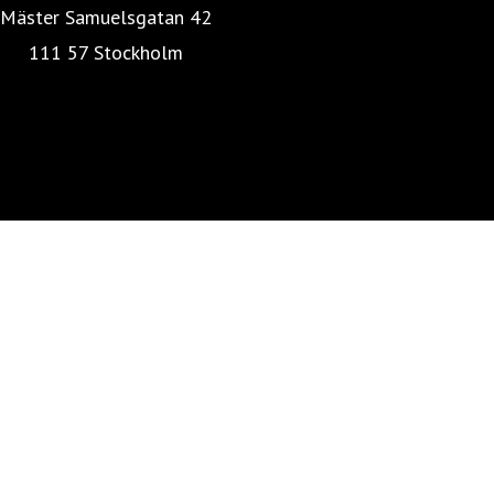
Mäster Samuelsgatan 42
111 57 Stockholm
Mäklarstatistik
Mäklarsamfundet
SkandiaMäklarna