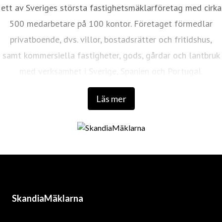
ett av Sveriges största fastighetsmäklarföretag med cirka
500 medarbetare på 100 kontor. Företaget förmedlar
privatboende, dvs. villor, bostadsrätter och fritidshus,
samt kommersiella fastigheter, gods, gårdar och lantbruk
med verksamhet i Sverige, Spanien och Portugal.
Läs mer
SkandiaMäklarna