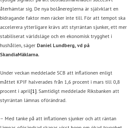
återhämtar sig. De nya bolånereglerna är självklart en
bidragande faktor men räcker inte till. För att tempot ska
accelerera ytterligare krävs att styrräntan sjunker, ett mer
stabiliserat världsläge och en ekonomisk trygghet i
hushållen, säger
Daniel Lundberg, vd på
SkandiaMäklarna.
Under veckan meddelade SCB att inflationen enligt
måttet KPIF halverades från 1,6 procent i mars till 0,8
procent i april
[1]
. Samtidigt meddelade Riksbanken att
styrräntan lämnas oförändrad.
– Med tanke på att inflationen sjunker och att räntan
lämnas oförändrad skapas visst hopp om ökad trygghet