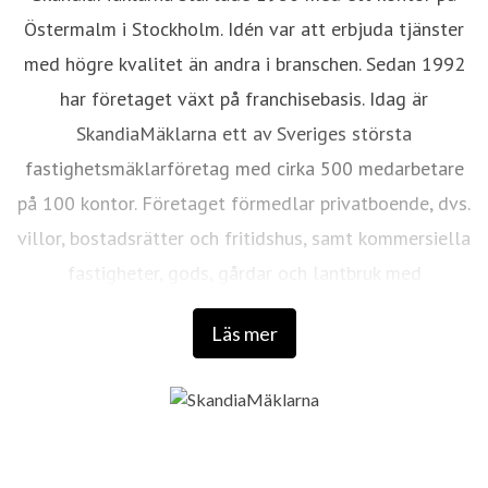
Östermalm i Stockholm. Idén var att erbjuda tjänster
med högre kvalitet än andra i branschen. Sedan 1992
har företaget växt på franchisebasis. Idag är
SkandiaMäklarna ett av Sveriges största
fastighetsmäklarföretag med cirka 500 medarbetare
på 100 kontor. Företaget förmedlar privatboende, dvs.
villor, bostadsrätter och fritidshus, samt kommersiella
fastigheter, gods, gårdar och lantbruk med
verksamhet i Sverige, Spanien och Portugal.
Läs mer