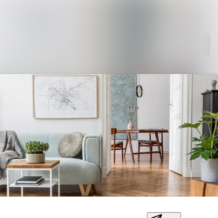
Sök i nyhetsr
Nyhetsarkiv
Mediearkiv
Följ
Följer
Kontakt