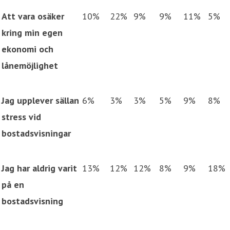
Att vara osäker
10%
22%
9%
9%
11%
5%
kring min egen
ekonomi och
lånemöjlighet
Jag upplever sällan
6%
3%
3%
5%
9%
8%
stress vid
bostadsvisningar
Jag har aldrig varit
13%
12%
12%
8%
9%
18%
på en
bostadsvisning