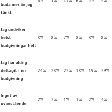
6%
5%
11%
6%
5%
4%
buda mer än jag
tänkt
Jag undviker
helst
8%
8%
7%
8%
8%
8%
budgivningar helt
Jag har aldrig
deltagit i en
24%
28%
22%
18%
19%
29%
budgivning
Inget av
2%
2%
1%
1%
2%
4%
ovanstående