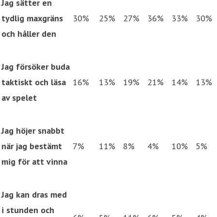
Jag sätter en
tydlig maxgräns
30%
25%
27%
36%
33%
30%
och håller den
Jag försöker buda
taktiskt och läsa
16%
13%
19%
21%
14%
13%
av spelet
Jag höjer snabbt
när jag bestämt
7%
11%
8%
4%
10%
5%
mig för att vinna
Jag kan dras med
i stunden och