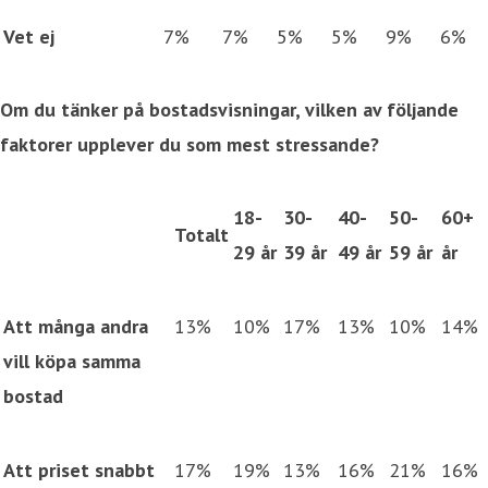
Vet ej
7%
7%
5%
5%
9%
6%
Om du tänker på bostadsvisningar, vilken av följande
faktorer upplever du som mest stressande?
18-
30-
40-
50-
60+
Totalt
29 år
39 år
49 år
59 år
år
Att många andra
13%
10%
17%
13%
10%
14%
vill köpa samma
bostad
Att priset snabbt
17%
19%
13%
16%
21%
16%