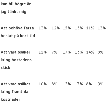
kan bli högre än
jag tänkt mig
Att behöva fatta
13%
12%
15%
13%
11%
13%
beslut på kort tid
Att vara osäker
11%
7%
17%
13%
14%
8%
kring bostadens
skick
Att vara osäker
10%
8%
13%
17%
8%
9%
kring framtida
kostnader