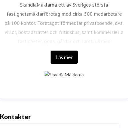
SkandiaMäklarna ett av Sveriges största
fastighetsmäklarföretag med cirka 500 medarbetare
på 100 kontor. Företaget förmedlar privatboende, dvs.
villor, bostadsrätter och fritidshus, samt kommersiella
fastigheter, gods, gårdar och lantbruk med
verksamhet i Sverige, Spanien och Portugal.
Läs mer
Kontakter