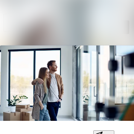
Sök i nyhetsr
Nyhetsarkiv
Mediearkiv
Följ
Följer
Kontakt