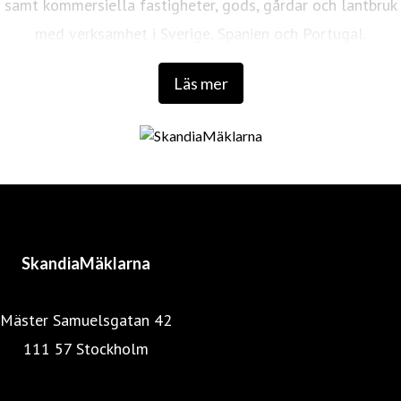
samt kommersiella fastigheter, gods, gårdar och lantbruk
med verksamhet i Sverige, Spanien och Portugal.
Läs mer
SkandiaMäklarna
Mäster Samuelsgatan 42
111 57 Stockholm
Mäklarstatistik