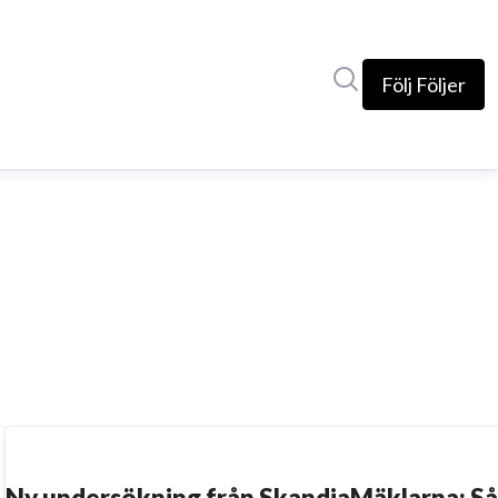
Sök i nyhetsrumm
Följ
Följer
Ny undersökning från SkandiaMäklarna: S