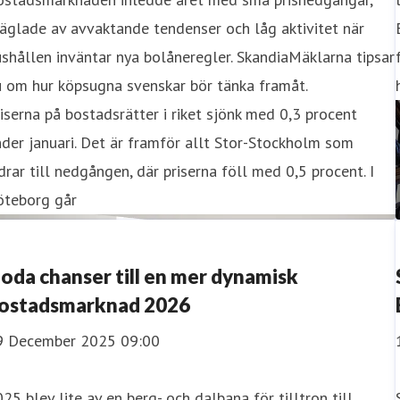
äglade av avvaktande tendenser och låg aktivitet när
shållen inväntar nya bolåneregler. SkandiaMäklarna tipsar
u om hur köpsugna svenskar bör tänka framåt.
iserna på bostadsrätter i riket sjönk med 0,3 procent
der januari. Det är framför allt Stor-Stockholm som
drar till nedgången, där priserna föll med 0,5 procent. I
öteborg går
oda chanser till en mer dynamisk
ostadsmarknad 2026
9 December 2025 09:00
25 blev lite av en berg- och dalbana för tilltron till