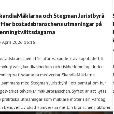
kandiaMäklarna och Stegman Juristbyrå
yfter bostadsbranschens utmaningar på
enningtvättsdagarna
5 April 2026 16:16
stadsbranschen står inför växande krav kopplade till
enningtvätt, kundkännedom och riskbedömning. Under
enningtvättsdagarna medverkar SkandiaMäklarna
illsammans med Stegman Juristbyrå i ett samtal om hur
gelverket påverkar mäklarbranschen. Syftet är att lyfta
 praktiska utmaningar som mäklare möter i sin vardag
ch behovet av ökad samverkan mellan branschens aktörer.