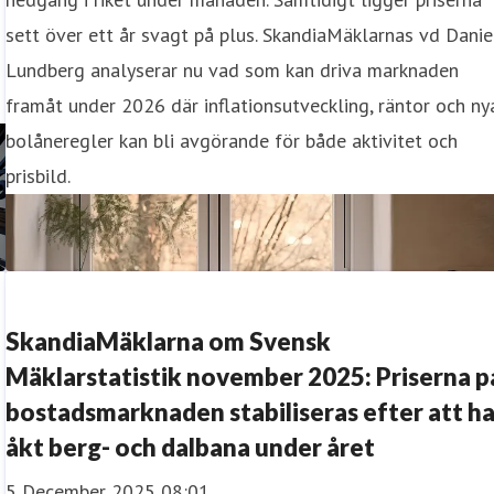
sett över ett år svagt på plus. SkandiaMäklarnas vd Danie
Lundberg analyserar nu vad som kan driva marknaden
framåt under 2026 där inflationsutveckling, räntor och ny
bolåneregler kan bli avgörande för både aktivitet och
prisbild.
SkandiaMäklarna om Svensk
Mäklarstatistik november 2025: Priserna p
bostadsmarknaden stabiliseras efter att h
åkt berg- och dalbana under året
5 December 2025 08:01