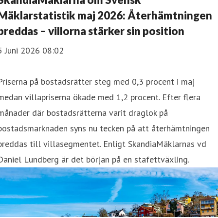
Mäklarstatistik maj 2026: Återhämtningen
breddas – villorna stärker sin position
5 Juni 2026 08:02
Priserna på bostadsrätter steg med 0,3 procent i maj
medan villapriserna ökade med 1,2 procent. Efter flera
månader där bostadsrätterna varit draglok på
bostadsmarknaden syns nu tecken på att återhämtningen
breddas till villasegmentet. Enligt SkandiaMäklarnas vd
Daniel Lundberg är det början på en stafettväxling.