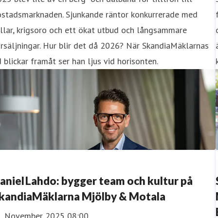
ostadsmarknaden. Sjunkande räntor konkurrerade med
llar, krigsoro och ett ökat utbud och långsammare
rsäljningar. Hur blir det då 2026? När SkandiaMäklarnas
 blickar framåt ser han ljus vid horisonten.
aniel Lahdo: bygger team och kultur på
kandiaMäklarna Mjölby & Motala
1 November 2025 08:00