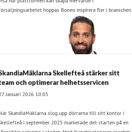
visa hur plattformen kan skapa mervärde i
försäljningsarbetet hoppas Boneo inspirera fler i branschen.
SkandiaMäklarna Skellefteå stärker sitt
team och optimerar helhetsservicen
27 Januari 2026 10:05
När SkandiaMäklarna slog upp dörrarna till sitt kontor i
Skellefteå i september 2025 markerade det starten på en
långsiktig satsning i staden. Med franchisetagaren Joachim