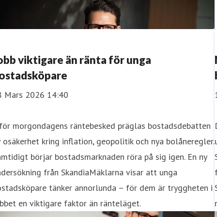
obb viktigare än ränta för unga
ostadsköpare
8 Mars 2026 14:40
nför morgondagens räntebesked präglas bostadsdebatten
 osäkerhet kring inflation, geopolitik och nya bolåneregler.
mtidigt börjar bostadsmarknaden röra på sig igen. En ny
dersökning från SkandiaMäklarna visar att unga
stadsköpare tänker annorlunda – för dem är tryggheten i
bbet en viktigare faktor än ränteläget.