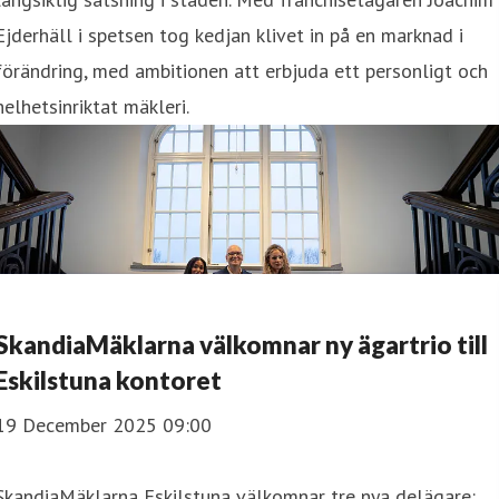
Ejderhäll i spetsen tog kedjan klivet in på en marknad i
förändring, med ambitionen att erbjuda ett personligt och
helhetsinriktat mäkleri.
SkandiaMäklarna välkomnar ny ägartrio till
Eskilstuna kontoret
19 December 2025 09:00
SkandiaMäklarna Eskilstuna välkomnar tre nya delägare: