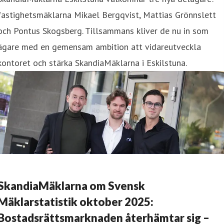
fastighetsmäklarna Mikael Bergqvist, Mattias Grönnslett
och Pontus Skogsberg. Tillsammans kliver de nu in som
ägare med en gemensam ambition att vidareutveckla
kontoret och stärka SkandiaMäklarna i Eskilstuna.
SkandiaMäklarna om Svensk
Mäklarstatistik oktober 2025:
Bostadsrättsmarknaden återhämtar sig –