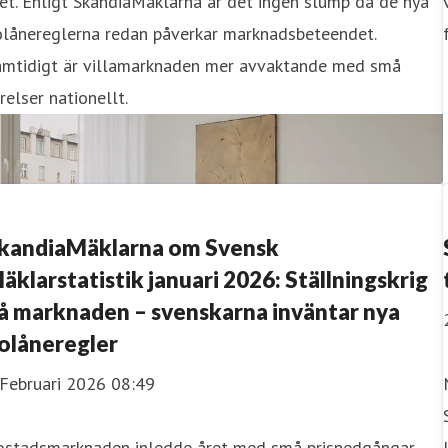
et. Enligt SkandiaMäklarna är det ingen slump då de nya
olånereglerna redan påverkar marknadsbeteendet.
amtidigt är villamarknaden mer avvaktande med små
relser nationellt.
kandiaMäklarna om Svensk
äklarstatistik januari 2026: Ställningskrig
å marknaden – svenskarna inväntar nya
olåneregler
 Februari 2026 08:49
ostadsmarknaden inledde året med små prisnedgångar,