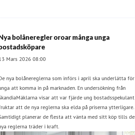
Nya bolåneregler oroar många unga
bostadsköpare
13 Mars 2026 08:00
De nya bolånereglerna som införs i april ska underlätta för
unga att komma in på marknaden. En undersökning från
SkandiaMäklarna visar att var fjärde ung bostadsspekulant
fruktar att de nya reglerna ska elda på priserna ytterligare.
Samtidigt planerar de flesta att vänta med sitt köp tills de
nya reglerna träder i kraft.