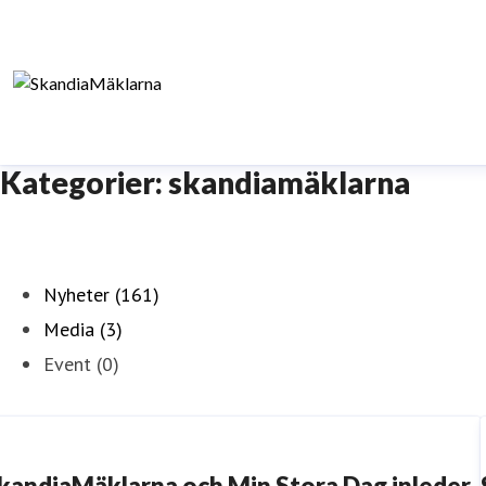
Kategorier: skandiamäklarna
Nyheter (161)
Media (3)
Event (0)
kandiaMäklarna och Min Stora Dag inleder