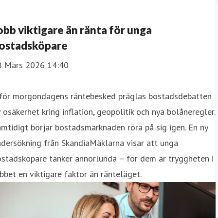
obb viktigare än ränta för unga
ostadsköpare
8 Mars 2026 14:40
nför morgondagens räntebesked präglas bostadsdebatten
 osäkerhet kring inflation, geopolitik och nya bolåneregler.
mtidigt börjar bostadsmarknaden röra på sig igen. En ny
dersökning från SkandiaMäklarna visar att unga
stadsköpare tänker annorlunda – för dem är tryggheten i
bbet en viktigare faktor än ränteläget.