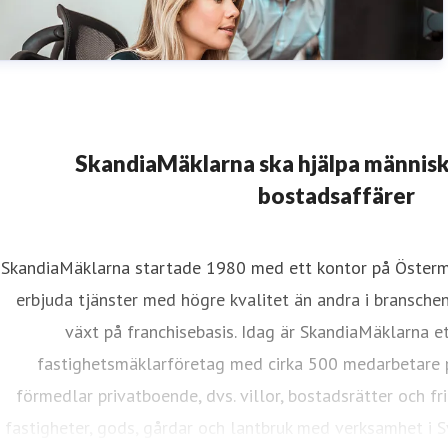
SkandiaMäklarna ska hjälpa människ
bostadsaffärer
SkandiaMäklarna startade 1980 med ett kontor på Österma
erbjuda tjänster med högre kvalitet än andra i bransche
växt på franchisebasis. Idag är SkandiaMäklarna et
fastighetsmäklarföretag med cirka 500 medarbetare 
förmedlar privatboende, dvs. villor, bostadsrätter och f
fastigheter, gods, gårdar och lantbruk med verksamhet i S