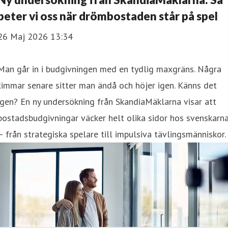
beter vi oss när drömbostaden står på spel
26 Maj 2026 13:34
Man går in i budgivningen med en tydlig maxgräns. Några
timmar senare sitter man ändå och höjer igen. Känns det
igen? En ny undersökning från SkandiaMäklarna visar att
bostadsbudgivningar väcker helt olika sidor hos svenskarn
– från strategiska spelare till impulsiva tävlingsmänniskor.