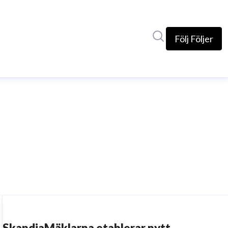
Sök i nyhetsrumm
Följ
Följer
SkandiaMäklarna etablerar nytt