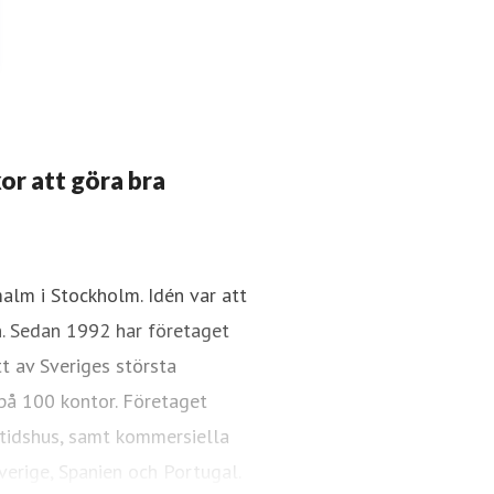
or att göra bra
lm i Stockholm. Idén var att
n. Sedan 1992 har företaget
t av Sveriges största
på 100 kontor. Företaget
ritidshus, samt kommersiella
verige, Spanien och Portugal.