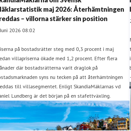
äklarstatistik maj 2026: Återhämtningen
reddas – villorna stärker sin position
Juni 2026 08:02
iserna på bostadsrätter steg med 0,3 procent i maj
dan villapriserna ökade med 1,2 procent. Efter flera
nader där bostadsrätterna varit draglok på
ostadsmarknaden syns nu tecken på att återhämtningen
eddas till villasegmentet. Enligt SkandiaMäklarnas vd
niel Lundberg är det början på en stafettväxling.