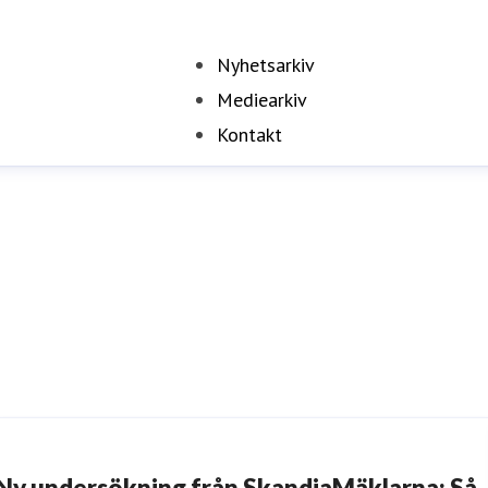
Nyhetsarkiv
Mediearkiv
Kontakt
Ny undersökning från SkandiaMäklarna: Så