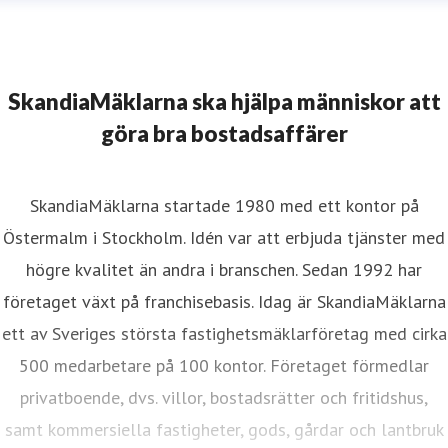
SkandiaMäklarna ska hjälpa människor att
göra bra bostadsaffärer
SkandiaMäklarna startade 1980 med ett kontor på
Östermalm i Stockholm. Idén var att erbjuda tjänster med
högre kvalitet än andra i branschen. Sedan 1992 har
företaget växt på franchisebasis. Idag är SkandiaMäklarna
ett av Sveriges största fastighetsmäklarföretag med cirka
500 medarbetare på 100 kontor. Företaget förmedlar
privatboende, dvs. villor, bostadsrätter och fritidshus,
samt kommersiella fastigheter, gods, gårdar och lantbruk