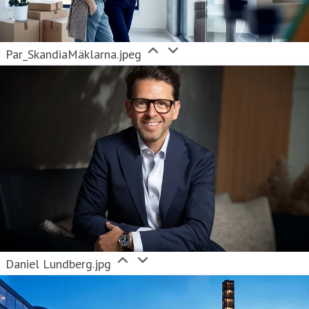
Par_SkandiaMäklarna.jpeg
Daniel Lundberg.jpg