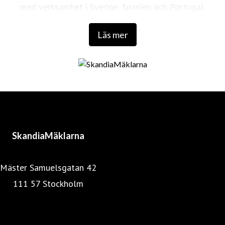
med verksamhet i Sverige, Spanien och Portugal.
Läs mer
SkandiaMäklarna
Mäster Samuelsgatan 42
111 57 Stockholm
Mäklarstatistik
Mäklarsamfundet