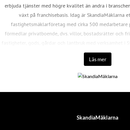
erbjuda tjänster med högre kvalitet än andra i bransche
växt på franchisebasis. Idag är SkandiaMäklarna et
fastighetsmäklarföretag med cirka 500 medarbetare 
förmedlar privatboende, dvs. villor, bostadsrätter och f
fastigheter, gods, gårdar och lantbruk med verksamhet i S
Läs mer
SkandiaMäklarna