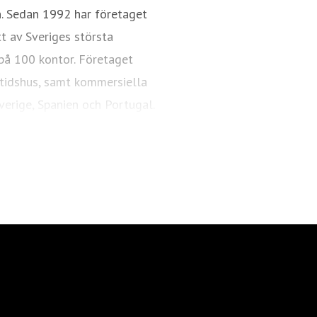
n. Sedan 1992 har företaget
t av Sveriges största
på 100 kontor. Företaget
ritidshus, samt kommersiella
verige, Spanien och Portugal.