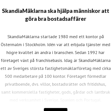
SkandiaMäklarna ska hjälpa människor att
göra bra bostadsaffärer
SkandiaMäklarna startade 1980 med ett kontor på
Östermalm i Stockholm. Idén var att erbjuda tjänster med
högre kvalitet än andra i branschen. Sedan 1992 har
företaget växt på franchisebasis. Idag är SkandiaMäklarna
ett av Sveriges största fastighetsmäklarföretag med cirka
500 medarbetare på 100 kontor. Företaget förmedlar
privatboende, dvs. villor, bostadsrätter och fritidshus,
samt kommersiella fastigheter, gods, gårdar och lantbruk
med verksamhet i Sverige, Spanien och Portugal.