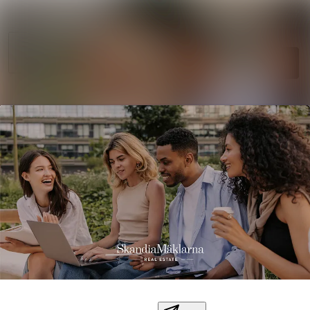
Sök i nyhetsr
Nyhetsarkiv
Mediearkiv
Följ
Följer
Kontakt