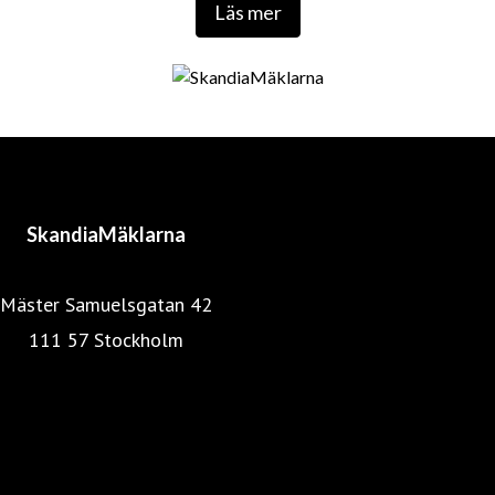
Läs mer
SkandiaMäklarna
Mäster Samuelsgatan 42
111 57 Stockholm
Mäklarstatistik
Mäklarsamfundet
SkandiaMäklarna