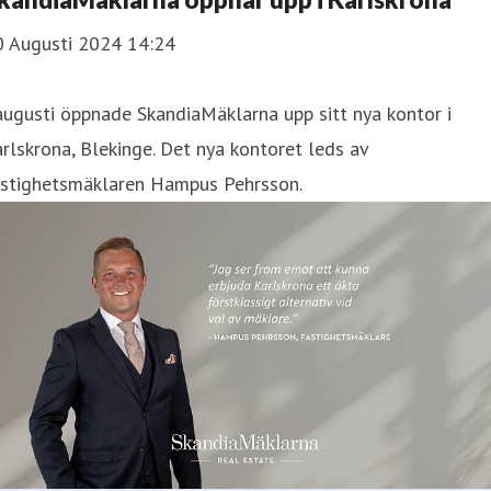
0 Augusti 2024 14:24
augusti öppnade SkandiaMäklarna upp sitt nya kontor i
rlskrona, Blekinge. Det nya kontoret leds av
astighetsmäklaren Hampus Pehrsson.