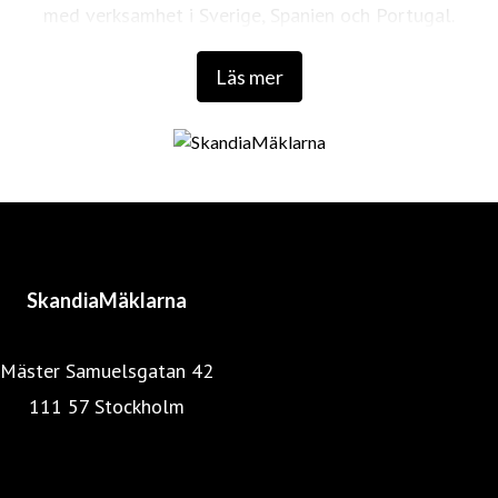
med verksamhet i Sverige, Spanien och Portugal.
Läs mer
SkandiaMäklarna
Mäster Samuelsgatan 42
111 57 Stockholm
Mäklarstatistik
Mäklarsamfundet