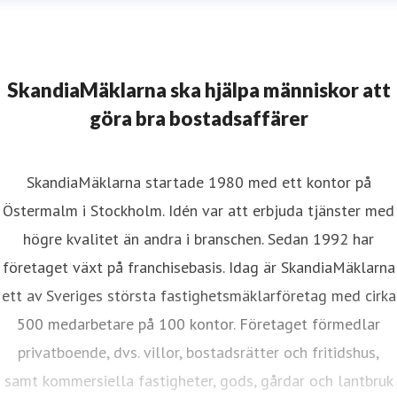
SkandiaMäklarna ska hjälpa människor att
göra bra bostadsaffärer
SkandiaMäklarna startade 1980 med ett kontor på
Östermalm i Stockholm. Idén var att erbjuda tjänster med
högre kvalitet än andra i branschen. Sedan 1992 har
företaget växt på franchisebasis. Idag är SkandiaMäklarna
ett av Sveriges största fastighetsmäklarföretag med cirka
500 medarbetare på 100 kontor. Företaget förmedlar
privatboende, dvs. villor, bostadsrätter och fritidshus,
samt kommersiella fastigheter, gods, gårdar och lantbruk