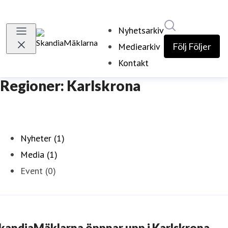
Sök i nyhetsr
Nyhetsarkiv
Mediearkiv
Följ
Följer
Kontakt
Regioner: Karlskrona
Nyheter (1)
Media (1)
Event (0)
kandiaMäklarna öppnar upp i Karlskrona