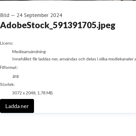
Bild
—
24 September 2024
AdobeStock_591391705.jpeg
go to media item
Licens:
Medieanvändning
Innehållet får laddas ner, användas och delas i olika mediekanaler 
Filformat:
.jpg
Storlek:
3072 x 2048, 1,78 MB
Ladda ner