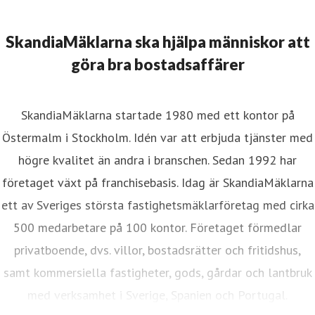
SkandiaMäklarna ska hjälpa människor att
göra bra bostadsaffärer
SkandiaMäklarna startade 1980 med ett kontor på
Östermalm i Stockholm. Idén var att erbjuda tjänster med
högre kvalitet än andra i branschen. Sedan 1992 har
företaget växt på franchisebasis. Idag är SkandiaMäklarna
ett av Sveriges största fastighetsmäklarföretag med cirka
500 medarbetare på 100 kontor. Företaget förmedlar
privatboende, dvs. villor, bostadsrätter och fritidshus,
samt kommersiella fastigheter, gods, gårdar och lantbruk
med verksamhet i Sverige, Spanien och Portugal.