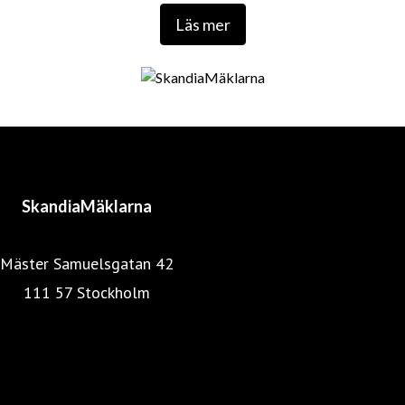
Läs mer
SkandiaMäklarna
Mäster Samuelsgatan 42
111 57 Stockholm
Mäklarstatistik
Mäklarsamfundet
SkandiaMäklarna