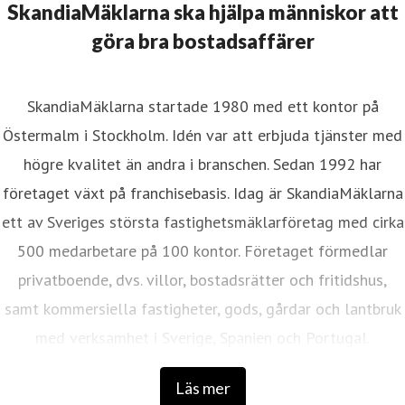
SkandiaMäklarna ska hjälpa människor att
göra bra bostadsaffärer
SkandiaMäklarna startade 1980 med ett kontor på
Östermalm i Stockholm. Idén var att erbjuda tjänster med
högre kvalitet än andra i branschen. Sedan 1992 har
företaget växt på franchisebasis. Idag är SkandiaMäklarna
ett av Sveriges största fastighetsmäklarföretag med cirka
500 medarbetare på 100 kontor. Företaget förmedlar
privatboende, dvs. villor, bostadsrätter och fritidshus,
samt kommersiella fastigheter, gods, gårdar och lantbruk
med verksamhet i Sverige, Spanien och Portugal.
Läs mer